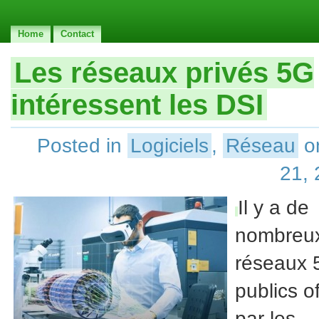
Home
Contact
Les réseaux privés 5G
intéressent les DSI
Posted in
Logiciels
,
Réseau
o
21,
Il y a de
nombreu
réseaux 
publics of
par les