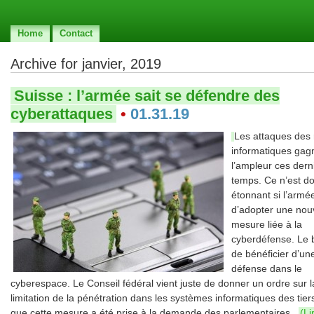
Home
Contact
Archive for janvier, 2019
Suisse : l’armée sait se défendre des
cyberattaques
•
01.31.19
Les attaques des
informatiques gag
l’ampleur ces dern
temps. Ce n’est d
étonnant si l’armé
d’adopter une nou
mesure liée à la
cyberdéfense. Le b
de bénéficier d’un
défense dans le
cyberespace. Le Conseil fédéral vient juste de donner un ordre sur l
limitation de la pénétration dans les systèmes informatiques des tier
que cette mesure a été prise à la demande des parlementaires.
(Li