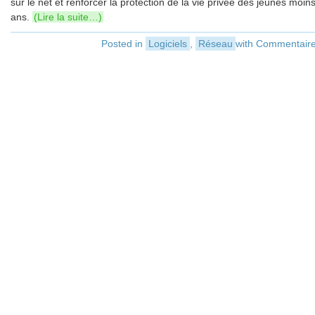
sur le net et renforcer la protection de la vie privée des jeunes moin
ans.
(Lire la suite…)
Posted in
Logiciels
,
Réseau
with
Commentaire