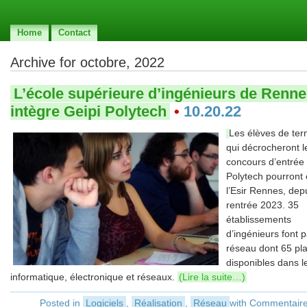
Home
Contact
Archive for octobre, 2022
L’école supérieure d’ingénieurs de Renn
intègre Geipi Polytech
•
10.20.22
Les élèves de ter
qui décrocheront l
concours d’entrée
Polytech pourront 
l’Esir Rennes, depu
rentrée 2023. 35
établissements
d’ingénieurs font p
réseau dont 65 pl
disponibles dans l
informatique, électronique et réseaux.
(Lire la suite…)
Posted in
Logiciels
,
Réalisation
,
Réseau
with
Commentaire