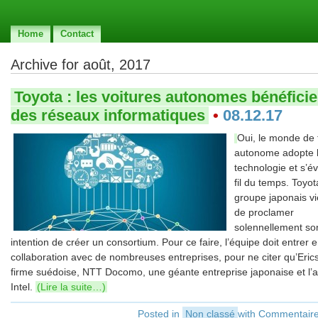
Home
Contact
Archive for août, 2017
Toyota : les voitures autonomes bénéficie
des réseaux informatiques
•
08.12.17
Oui, le monde de 
autonome adopte 
technologie et s’é
fil du temps. Toyot
groupe japonais vi
de proclamer
solennellement so
intention de créer un consortium. Pour ce faire, l’équipe doit entrer e
collaboration avec de nombreuses entreprises, pour ne citer qu’Eric
firme suédoise, NTT Docomo, une géante entreprise japonaise et l’
Intel.
(Lire la suite…)
Posted in
Non classé
with
Commentaire