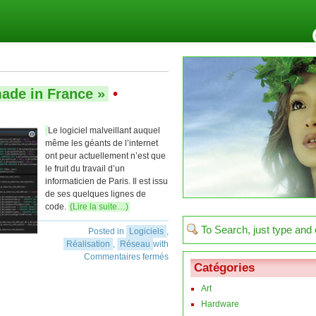
made in France »
•
Le logiciel malveillant auquel
même les géants de l’internet
ont peur actuellement n’est que
le fruit du travail d’un
informaticien de Paris. Il est issu
de ses quelques lignes de
code.
(Lire la suite…)
Posted in
Logiciels
,
Réalisation
,
Réseau
with
Commentaires fermés
Catégories
Art
Hardware