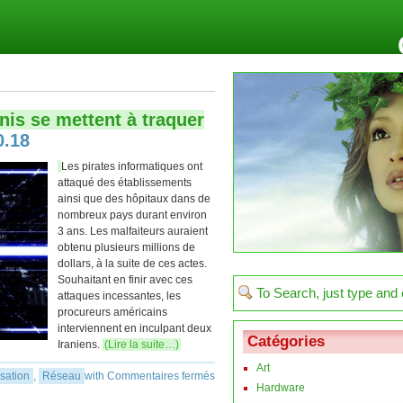
nis se mettent à traquer
0.18
Les pirates informatiques ont
attaqué des établissements
ainsi que des hôpitaux dans de
nombreux pays durant environ
3 ans. Les malfaiteurs auraient
obtenu plusieurs millions de
dollars, à la suite de ces actes.
Souhaitant en finir avec ces
attaques incessantes, les
procureurs américains
interviennent en inculpant deux
Catégories
Iraniens.
(Lire la suite…)
Art
sation
,
Réseau
with
Commentaires fermés
Hardware