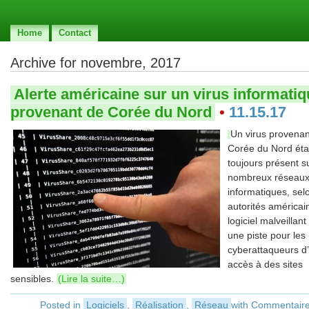
Home
Contact
Archive for novembre, 2017
Alerte américaine sur un virus informati
provenant de Corée du Nord
•
11.15.17
Un virus provenan
Corée du Nord éta
toujours présent s
nombreux réseau
informatiques, sel
autorités américai
logiciel malveillant
une piste pour les
cyberattaqueurs d’
accès à des sites
sensibles.
(Lire la suite…)
Posted in
Logiciels
,
Réalisation
,
Réseau
with
Commentaire