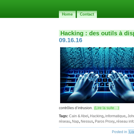
Home
Contact
Hacking : des outils à di
09.16.16
contrôles d’intrusion.
(Lire la suite…)
Tags:
Cain & Abel
,
Hacking
,
informatique
,
Joh
réseau
,
Nap
,
Nessus
,
Paros Proxy
,
réseau inf
Posted in
Lo