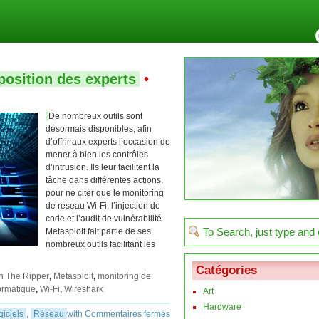
sposition des experts
•
De nombreux outils sont
désormais disponibles, afin
d’offrir aux experts l’occasion de
mener à bien les contrôles
d’intrusion. Ils leur facilitent la
tâche dans différentes actions,
pour ne citer que le monitoring
de réseau Wi-Fi, l’injection de
code et l’audit de vulnérabilité.
Metasploit fait partie de ses
nombreux outils facilitant les
Catégories
n The Ripper
,
Metasploit
,
monitoring de
ormatique
,
Wi-Fi
,
Wireshark
Art
Hardware
giciels
,
Réseau
with
Commentaires fermés