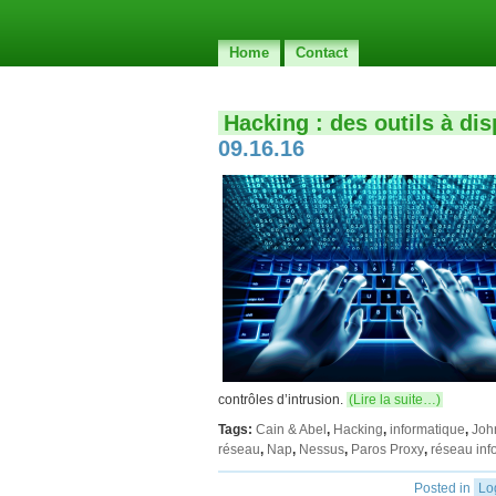
Home
Contact
Hacking : des outils à di
09.16.16
contrôles d’intrusion.
(Lire la suite…)
Tags:
Cain & Abel
,
Hacking
,
informatique
,
Joh
réseau
,
Nap
,
Nessus
,
Paros Proxy
,
réseau inf
Posted in
Lo