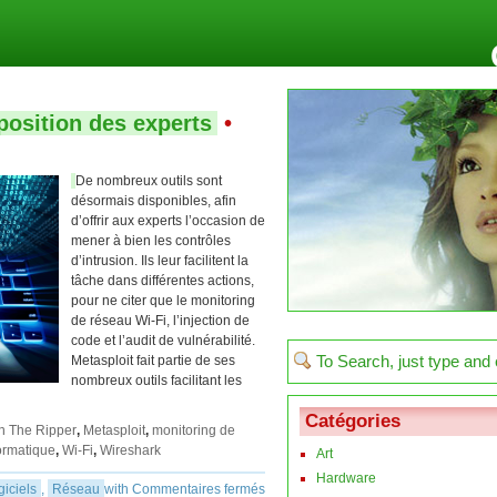
sposition des experts
•
De nombreux outils sont
désormais disponibles, afin
d’offrir aux experts l’occasion de
mener à bien les contrôles
d’intrusion. Ils leur facilitent la
tâche dans différentes actions,
pour ne citer que le monitoring
de réseau Wi-Fi, l’injection de
code et l’audit de vulnérabilité.
Metasploit fait partie de ses
nombreux outils facilitant les
Catégories
n The Ripper
,
Metasploit
,
monitoring de
ormatique
,
Wi-Fi
,
Wireshark
Art
Hardware
giciels
,
Réseau
with
Commentaires fermés