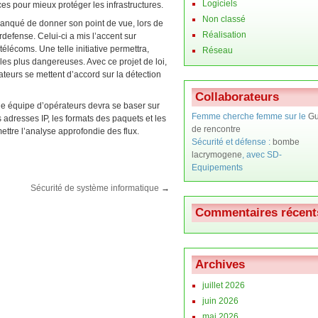
Logiciels
ces pour mieux protéger les infrastructures.
Non classé
anqué de donner son point de vue, lors de
Réalisation
defense. Celui-ci a mis l’accent sur
élécoms. Une telle initiative permettra,
Réseau
 les plus dangereuses. Avec ce projet de loi,
teurs se mettent d’accord sur la détection
Collaborateurs
ne équipe d’opérateurs devra se baser sur
Femme cherche femme sur le
Gu
 adresses IP, les formats des paquets et les
de rencontre
ttre l’analyse approfondie des flux.
Sécurité et défense :
bombe
lacrymogene
, avec SD-
Equipements
Sécurité de système informatique
→
Commentaires récent
Archives
juillet 2026
juin 2026
mai 2026