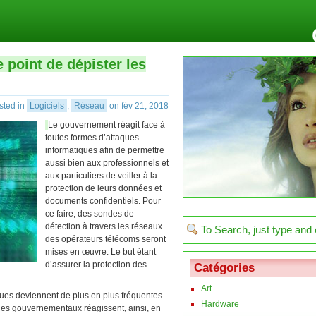
 point de dépister les
sted in
Logiciels
,
Réseau
on fév 21, 2018
Le gouvernement réagit face à
toutes formes d’attaques
informatiques afin de permettre
aussi bien aux professionnels et
aux particuliers de veiller à la
protection de leurs données et
documents confidentiels. Pour
ce faire, des sondes de
détection à travers les réseaux
des opérateurs télécoms seront
mises en œuvre. Le but étant
d’assurer la protection des
Catégories
Art
ques deviennent de plus en plus fréquentes
Hardware
les gouvernementaux réagissent, ainsi, en