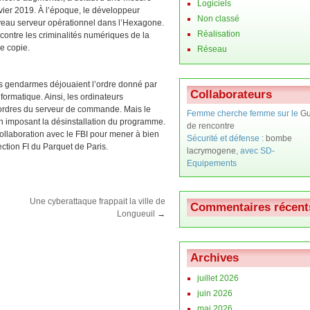
Logiciels
vier 2019. À l’époque, le développeur
Non classé
uveau serveur opérationnel dans l’Hexagone.
Réalisation
contre les criminalités numériques de la
e copie.
Réseau
les gendarmes déjouaient l’ordre donné par
Collaborateurs
nformatique. Ainsi, les ordinateurs
 ordres du serveur de commande. Mais le
Femme cherche femme sur le
Gu
n imposant la désinstallation du programme.
de rencontre
collaboration avec le FBI pour mener à bien
Sécurité et défense :
bombe
section FI du Parquet de Paris.
lacrymogene
, avec SD-
Equipements
Une cyberattaque frappait la ville de
Commentaires récent
Longueuil
→
Archives
juillet 2026
juin 2026
mai 2026