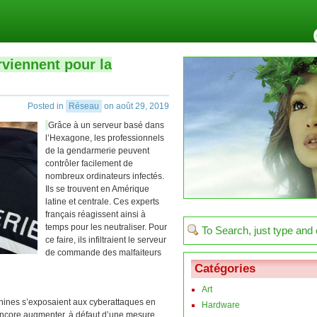
viennent pour la
Posted in
Réseau
on août 29, 2019
Grâce à un serveur basé dans
l’Hexagone, les professionnels
de la gendarmerie peuvent
contrôler facilement de
nombreux ordinateurs infectés.
Ils se trouvent en Amérique
latine et centrale. Ces experts
français réagissent ainsi à
temps pour les neutraliser. Pour
ce faire, ils infiltraient le serveur
de commande des malfaiteurs
Catégories
Art
hines s’exposaient aux cyberattaques en
Hardware
encore augmenter, à défaut d’une mesure