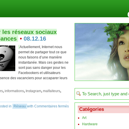
 les réseaux sociaux
cances
•
08.12.16
Actuellement, Internet nous
permet de partager tout ce que
nous faisons d’une manière
instantanée. Mais ces gestes ne
sont pas sans danger pour les
Facebookers et utilisateurs
absence des vacanciers pour accaparer leurs
rs
,
informations
,
Instagram
,
malfaiteurs
,
osted in
Réseau
with
Commentaires fermés
Catégories
Art
Hardware