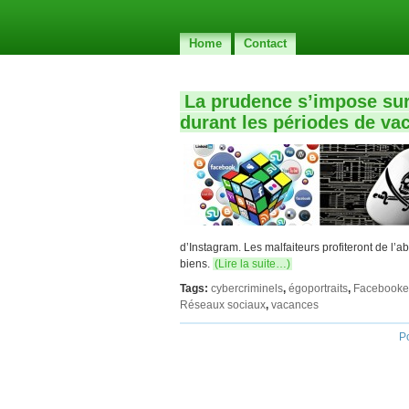
Home
Contact
La prudence s’impose sur
durant les périodes de va
d’Instagram. Les malfaiteurs profiteront de l’
biens.
(Lire la suite…)
Tags:
cybercriminels
,
égoportraits
,
Facebooke
Réseaux sociaux
,
vacances
P