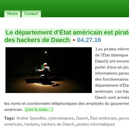
Home
Contact
Le département d’État américain est pirat
des hackers de Daech
•
04.27.16
Les pirates infor
de l’État islamique 
Daech) ont encore 
parler d’eux en pi
informations perso
des fonctionnaires
département d’Éta
américain. Les ha
Daech sont arrivés
les noms et coordonnées téléphoniques des employés du gouvern
américain.
(Lire la suite…)
Tags:
Arabie Saoudite
,
cyberattaques
,
Daech
,
État américain
,
gouv
américain
,
hackers
,
hackers de Daech
,
pirates informatiques