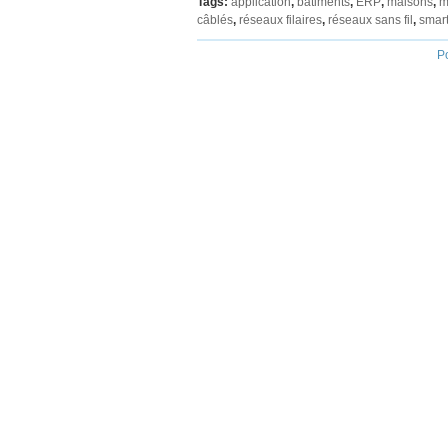
Tags:
application
,
bâtiments
,
ERP
,
maisons
,
m
câblés
,
réseaux filaires
,
réseaux sans fil
,
smar
P