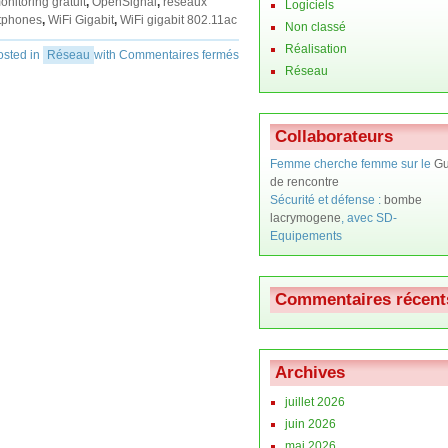
onitoring gratuit
,
OpenSignal
,
réseaux
Logiciels
tphones
,
WiFi Gigabit
,
WiFi gigabit 802.11ac
Non classé
Réalisation
osted in
Réseau
with
Commentaires fermés
Réseau
Collaborateurs
Femme cherche femme sur le
Gu
de rencontre
Sécurité et défense :
bombe
lacrymogene
, avec SD-
Equipements
Commentaires récent
Archives
juillet 2026
juin 2026
mai 2026