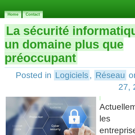
Home
Contact
La sécurité informatiq
un domaine plus que
préoccupant
Posted in
Logiciels
,
Réseau
o
27,
Actuelle
les
entrepris