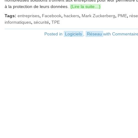
nombreuses solutions s’offrent aux entreprises pour leur permettre d
à la protection de leurs données.
(Lire la suite…)
Tags:
entreprises
,
Facebook
,
hackers
,
Mark Zuckerberg
,
PME
,
rés
informatiques
,
sécurité
,
TPE
Posted in
Logiciels
,
Réseau
with
Commentaire