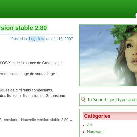
sion stable 2.80
Posted in
Logiciels
on déc 13, 2007
d’OS/X et de la source de Greenstone
ement sur la page de sourceforge :
stiques de différents composants.
 des listes de discussion de Greenstone.
Catégories
Greenstone : Nouvelle version stable 2.80
→
Art
Hardware